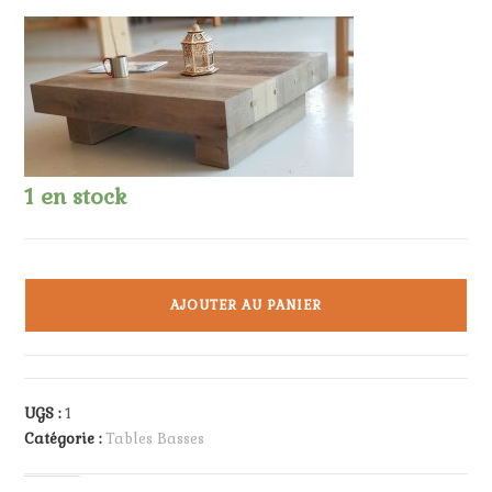
1 en stock
quantité
de
AJOUTER AU PANIER
Table
basse
Madrier
Chêne
UGS :
1
Catégorie :
Tables Basses