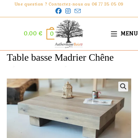
Skip
Une question ? Contactez-nous au 06 77 35 05 09
to
content
0.00
€
MENU
0
Table basse Madrier Chêne
>
BOUTIQUE EXCLUSIVE
>
Table basse Madrier Chêne